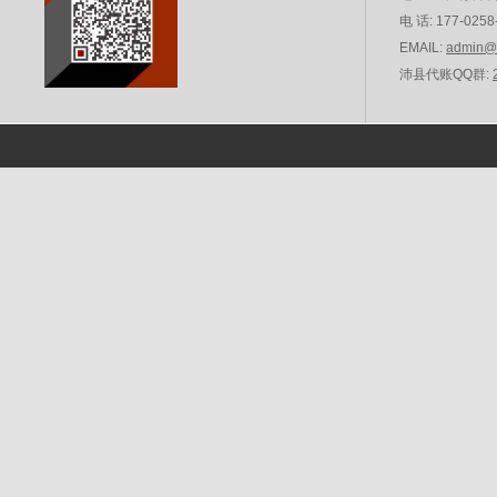
电 话:
177-0258
EMAIL:
admin@e
沛县代账QQ群: